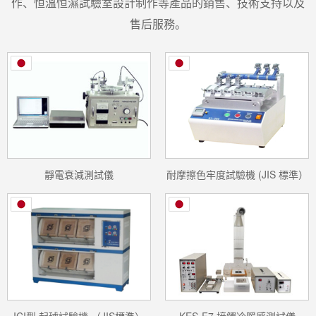
作、恒溫恒濕試驗室設計制作等產品的銷售、技術支持以及
售后服務。
靜電衰減測試儀
耐摩擦色牢度試驗機 (JIS 標準）
ICI型 起球試驗機 （JIS標準）
KES-F7 接觸冷暖感測試儀