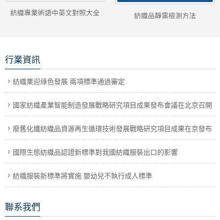
紡織專業術語中英文對照大全
紡織品靜電檢測方法
行業資訊
紡織業迎綠色發展 兩項標準通過審定
國家紡織產業智能制造發展戰略研究項目成果發布會議在北京召開
廢舊化纖紡織品資源再生循環技術發展戰略研究項目成果在京發布
國際生態紡織品認證新標準對我國紡織服裝出口的影響
紡織服裝新標準將實施 嬰幼兒不執行成人標準
聯系我們