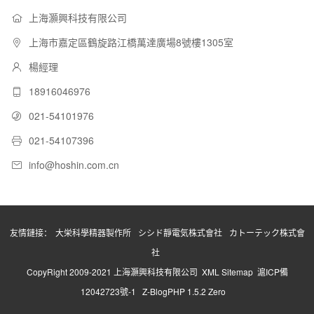
上海灝興科技有限公司
上海市嘉定區鶴旋路江橋萬達廣場8號樓1305室
楊經理
18916046976
021-54101976
021-54107396
info@hoshin.com.cn
友情鏈接：
大栄科學精器製作所
シシド靜電気株式會社
カトーテック株式會
社
CopyRight 2009-2021
上海灝興科技有限公司
XML Sitemap
滬ICP備
12042723號-1
Z-BlogPHP 1.5.2 Zero