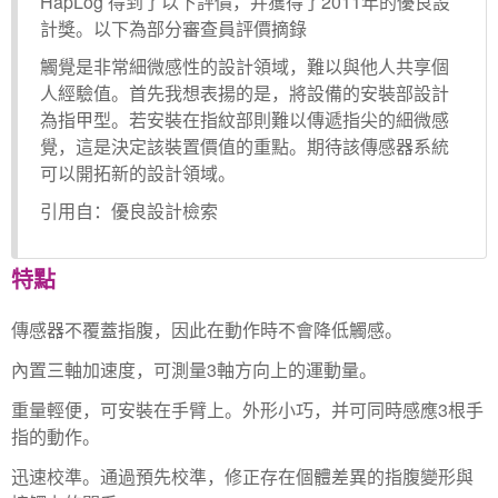
HapLog 得到了以下評價，并獲得了2011年的優良設
計獎。以下為部分審查員評價摘錄
觸覺是非常細微感性的設計領域，難以與他人共享個
人經驗值。首先我想表揚的是，將設備的安裝部設計
為指甲型。若安裝在指紋部則難以傳遞指尖的細微感
覺，這是決定該裝置價值的重點。期待該傳感器系統
可以開拓新的設計領域。
引用自：優良設計檢索
特點
傳感器不覆蓋指腹，因此在動作時不會降低觸感。
內置三軸加速度，可測量3軸方向上的運動量。
重量輕便，可安裝在手臂上。外形小巧，并可同時感應3根手
指的動作。
迅速校準。通過預先校準，修正存在個體差異的指腹變形與