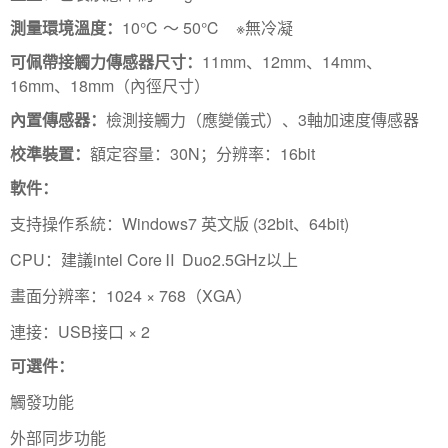
測量環境溫度：
10℃ ～ 50℃ ※無冷凝
可佩帶接觸力傳感器尺寸：
11mm、12mm、14mm、
16mm、18mm（內徑尺寸）
內置傳感器：
檢測接觸力（應變儀式）、3軸加速度傳感器
校準裝置：
額定容量：30N；分辨率：16bit
軟件：
支持操作系統：Windows7 英文版 (32bit、64bit)
CPU：建議intel CoreⅡ Duo2.5GHz以上
畫面分辨率：1024 × 768（XGA）
連接：USB接口 × 2
可選件：
觸發功能
外部同步功能