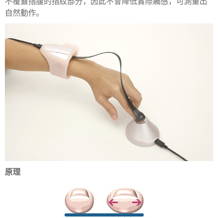
不覆蓋指腹的指紋部分，因此不會降低實際觸感，可測量出
自然動作。
原理