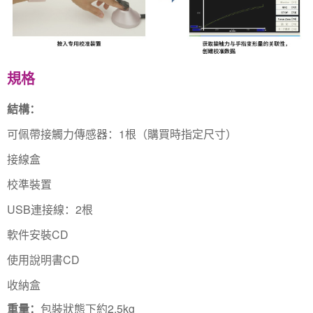
規格
結構：
可佩帶接觸力傳感器：1根（購買時指定尺寸）
接線盒
校準裝置
USB連接線：2根
軟件安裝CD
使用說明書CD
收納盒
重量：
包裝狀態下約2.5kg