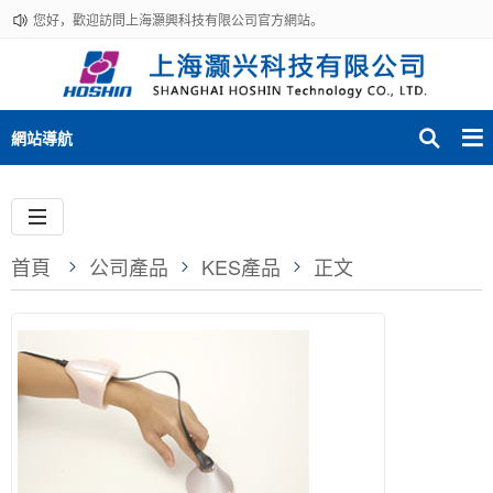
您好，歡迎訪問上海灝興科技有限公司官方網站。
網站導航
首頁
公司產品
KES產品
正文