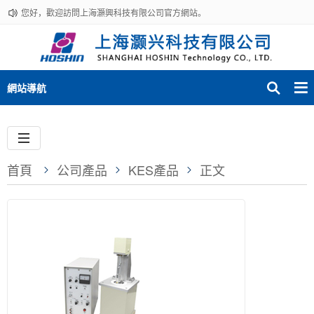
您好，歡迎訪問上海灝興科技有限公司官方網站。
網站導航
首頁
公司產品
KES產品
正文