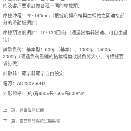
的及客戶要求訂做各種不同的摩擦頭）
摩擦沖程：20~140mm（根據旋轉凸輪與曲柄軸之間連接部
分的滑動板調節）
摩擦頭速度調節：10~130回/分（通過變換器變速、可自由設
定）
試驗負荷：基本型：500g（基本）、1000g、1500g、
2000g（通過負荷重錘的搭載轉換改變負荷大小、可根據要
求訂做）
計數器：顯示器顯示自由設定
電源：AC220V50Hz
外形規格：(約)寬650×長750×高500mm
上一篇：懸垂性測試儀
下一篇：表面瞬間燃燒試驗裝置