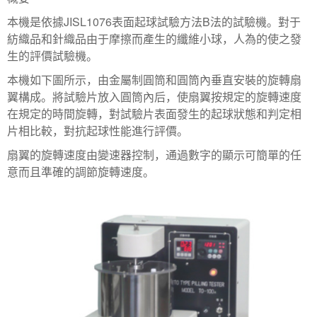
本機是依據JISL1076表面起球試驗方法B法的試驗機。對于
紡織品和針織品由于摩擦而產生的纖維小球，人為的使之發
生的評價試驗機。
本機如下圖所示，由金屬制圓筒和圓筒內垂直安裝的旋轉扇
翼構成。將試驗片放入圓筒內后，使扇翼按規定的旋轉速度
在規定的時間旋轉，對試驗片表面發生的起球狀態和判定相
片相比較，對抗起球性能進行評價。
扇翼的旋轉速度由變速器控制，通過數字的顯示可簡單的任
意而且準確的調節旋轉速度。