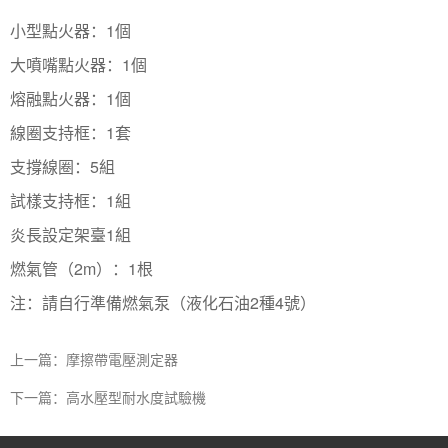
小型點火器：1個
大噴嘴點火器：1個
熔融點火器：1個
線圈支持框：1套
支撐線圈：5組
試樣支持框：1組
炎長設定架臺1組
燃氣管（2m）：1根
注：請自行準備燃氣泵（液化石油2種4號）
上一篇：摩擦帶電壓測定器
下一篇：高水壓型耐水度試驗機