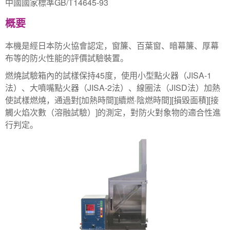
中國國家標準GB/T14645-93
概要
本機是經日本防火協會認定，窗簾、百葉窗、暗幕簾、厚幕
布等的防火性能的評價試驗裝置。
燃燒試驗箱內的試樣保持45度，使用小型點火器（JISA-1
法）、大噴嘴點火器（JISA-2法）、線圈法（JISD法）加熱
使試樣燃燒，通過對[加熱時間][續燃·陰燃時間][損毀面積][接
觸火焰次數（溶融試驗）]的測定，對防火對象物的適合性進
行判定。