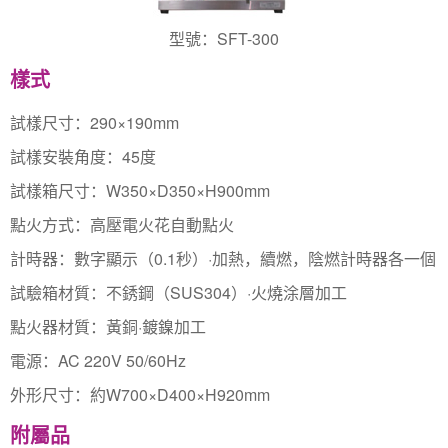
型號：SFT-300
樣式
試樣尺寸：290×190mm
試樣安裝角度：45度
試樣箱尺寸：W350×D350×H900mm
點火方式：高壓電火花自動點火
計時器：數字顯示（0.1秒）·加熱，續燃，陰燃計時器各一個
試驗箱材質：不銹鋼（SUS304）·火燒涂層加工
點火器材質：黃銅·鍍鎳加工
電源：AC 220V 50/60Hz
外形尺寸：約W700×D400×H920mm
附屬品